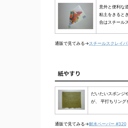
意外と便利な
粘土をきると
合はスチール
通販で見てみる→
スチールスクレイパ
紙やすり
だいたいスポンジ
が、 平打ちリン
通販で見てみる→
耐水ペーパー #320