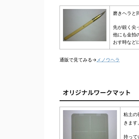
磨きヘラと
先が鋭く尖
他にも金拍
おす時など
通販で見てみる→
メノウヘラ
オリジナルワークマット
粘土の
きます
持って