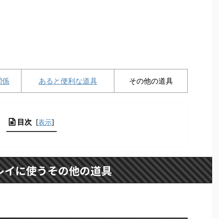
関係
あると便利な道具
その他の道具
目次
[
表示
]
レイに使うその他の道具