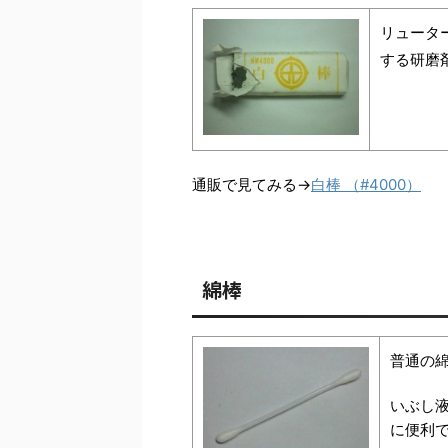
リュータ
する研磨
通販で見てみる→
白棒 （#4000）
綿棒
普通の
いぶし
に便利