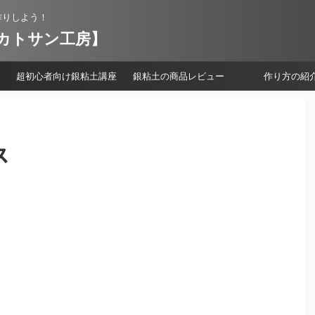
作りしよう！
【カトサン工房】
超初心者向け銀粘土講座
銀粘土の商品レビュー
作り方の紹
ス